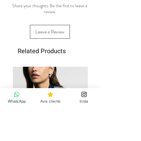
Share your thoughts. Be the first to leave a
review.
Leave a Review
Related Products
WhatsApp
Avis clients
Insta
Nouvelle collection
CGV et mentions
Blousons, manteaux
légales
Mon compte
Pulls & gilets
Demande de retour
Pantalons
Qui sommes-nous ?