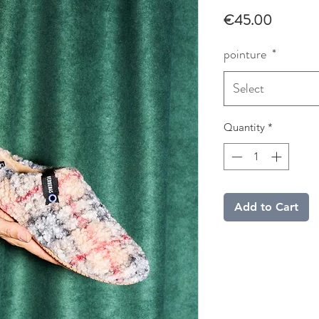
Price
€45.00
pointure
*
Select
Quantity
*
Add to Cart