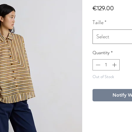
Price
€129.00
Taille
*
Select
Quantity
*
Out of Stock
Notify W