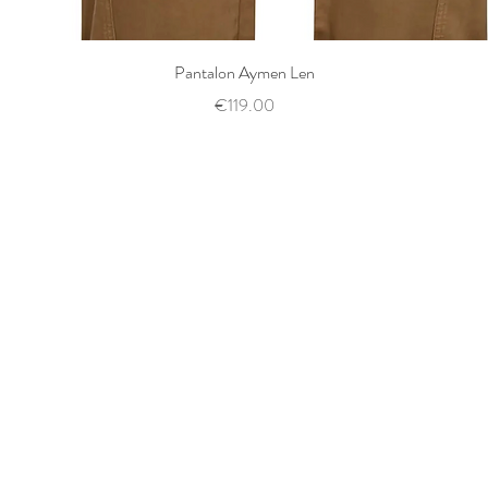
Quick View
Pantalon Aymen Len
Price
€119.00