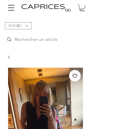
EUR (€)