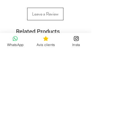
Leave a Review
Related Products
WhatsApp
Avis clients
Insta
Nouvelle collection
CGV et mentions
Blousons, manteaux
légales
Mon compte
Pulls & gilets
Demande de retour
Pantalons
Qui sommes-nous ?
Chaussures
Tee-shirts, tops, chemises
Blazer leopard Ingrid
Jupes, robes, combinaisons
Carte-cadeau Caprices
Sacs et portefeuilles
Bijoux