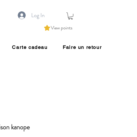
Log In
View points
Carte cadeau
Faire un retour
son kanope