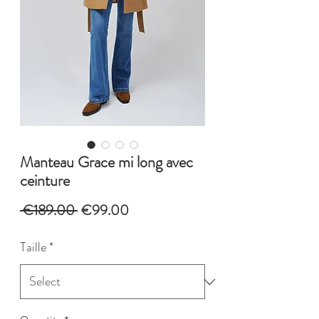
Manteau Grace mi long avec
ceinture
Regular
Sale
 €189.00 
€99.00
Price
Price
Taille
*