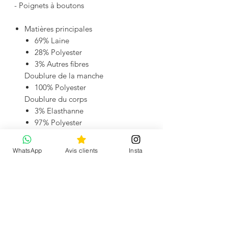
- Poignets à boutons
Matières principales
69% Laine
28% Polyester
3% Autres fibres
Doublure de la manche
100% Polyester
Doublure du corps
3% Elasthanne
97% Polyester
WhatsApp
Avis clients
Insta
No Reviews Yet
Share your thoughts. Be the first to leave a
review.
Leave a Review