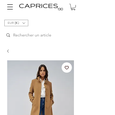
EUR (€)