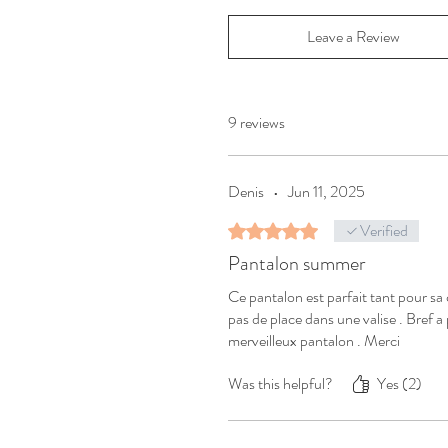
Leave a Review
9 reviews
Denis
•
Jun 11, 2025
Verified
Rated 5 out of 5 stars.
Pantalon summer
Ce pantalon est parfait tant pour sa 
pas de place dans une valise . Bref a 
merveilleux pantalon . Merci
Was this helpful?
Yes (2)