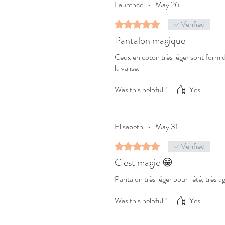
Laurence
•
May 26
Verified
Rated 5 out of 5 stars.
Pantalon magique
Ceux en coton très léger sont formida
la valise.
Was this helpful?
Yes
Elisabeth
•
May 31
Verified
Rated 5 out of 5 stars.
C est magic 😁
Pantalon très léger pour l été, très 
Was this helpful?
Yes