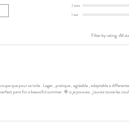
2 stars
1 star
Filter by rating:
All st
coupe que pour sa toile . Leger , pratique , agréable , adaptable a differente
perfect pant for a beautiful summer. 🌞 si je pouvais , j'aurais toute les cou