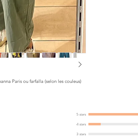
na Paris ou farfalla (selon les couleus)
5 stars
4 stars
3 stars