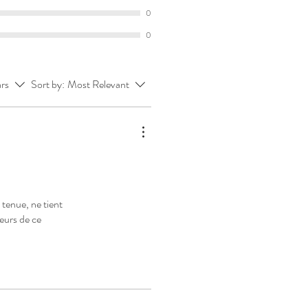
0
0
ars
Sort by:
Most Relevant
 tenue, ne tient
leurs de ce