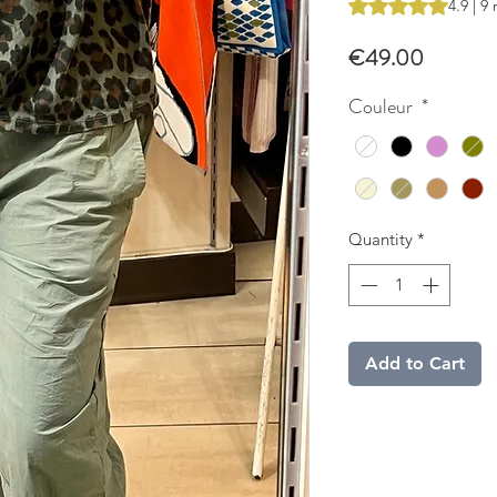
Rating is 4.9 out o
4.9 | 9
Price
€49.00
Couleur
*
Quantity
*
Add to Cart