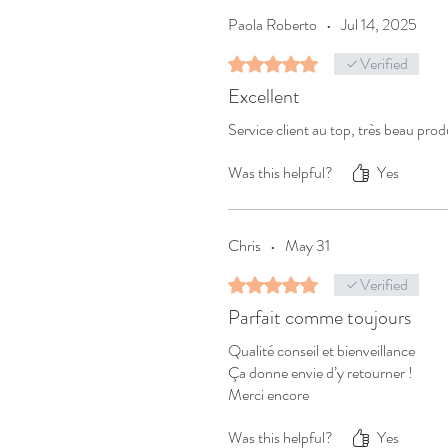
Paola Roberto
•
Jul 14, 2025
Verified
Rated 5 out of 5 stars.
Excellent
Service client au top, très beau produi
Was this helpful?
Yes
Chris
•
May 31
Verified
Rated 5 out of 5 stars.
Parfait comme toujours
Qualité conseil et bienveillance
Ça donne envie d’y retourner !
Merci encore
Was this helpful?
Yes