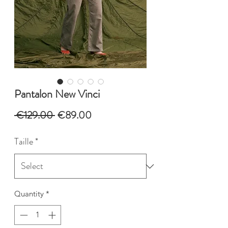
Pantalon New Vinci
Regular
Sale
 €129.00 
€89.00
Price
Price
Taille
*
Quantity
*