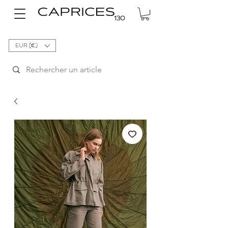
EUR (€)