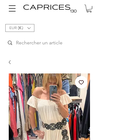
EUR (€)