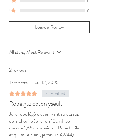
0
1
0
Leave a Review
All stars, Most Relevant
2 reviews
Tartinette
•
Jul 12, 2025
Verified
Rated 5 out of 5 stars.
Robe gaz coton yseult
Jolie robe légère et arrivant au dessus
de la cheville (environ 10cm). Je
mesure 1,68 cm environ . Robe facile
et qui taille bien ( je fais un 42/44).