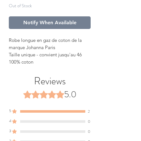
Out of Stock
Notify When Available
Robe longue en gaz de coton de la
marque Johanna Paris
Taille unique - convient jusqu'au 46
100% coton
Reviews
5.0
Rated 5 out of 5 stars.
5
2
4
0
3
0
2