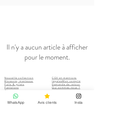
Il n'y a aucun article à afficher
pour le moment.
Nouvelle collection
CGV et mentions
Blousons, manteaux
légales
Mon compte
Pulls & gilets
Demande de retour
Pantalons
Qui sommes-nous ?
Chaussures
Tee-shirts, tops, chemises
Jupes, robes, combinaisons
Carte-cadeau Caprices
WhatsApp
Avis clients
Insta
Sacs et portefeuilles
Bijoux
Accessoires
Ceintures
Kanopé
An'ge
APOIL Cashmere
La Nouvelle
Blundstone
Mos Mosh
Colors of california
Oakwood
Dixie