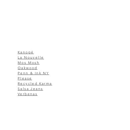
Kanopé
La Nouvelle
Mos Mosh
Oakwood
Penn & Ink NY
Please
Recycled Karma
Salsa Jeans
Verbenas