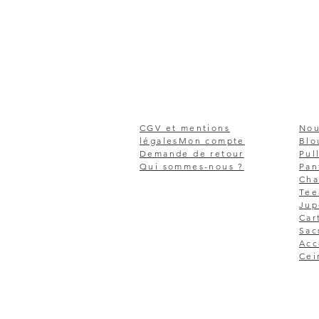
CGV et mentions
Nou
légales
Mon compte
Blo
Demande de retour
Pul
Qui sommes-nous ?
Pan
Cha
Tee
Jup
Car
Sac
Acc
Cei