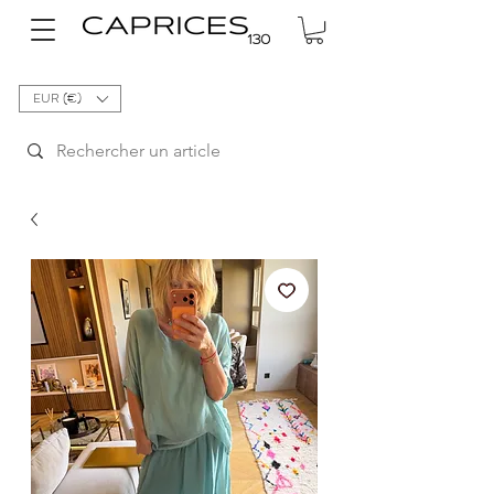
EUR (€)