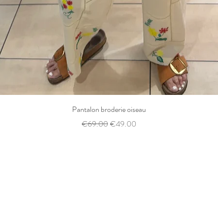
Quick View
Pantalon broderie oiseau
Regular Price
Sale Price
€69.00
€49.00