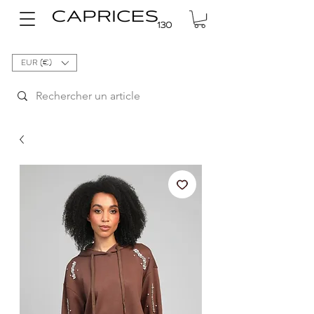
EUR (€)