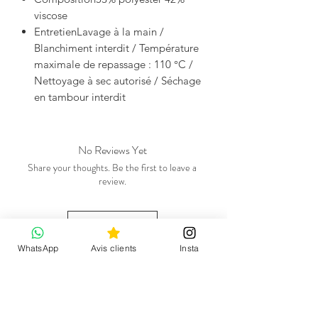
viscose
EntretienLavage à la main /
Blanchiment interdit / Température
maximale de repassage : 110 °C /
Nettoyage à sec autorisé / Séchage
en tambour interdit
No Reviews Yet
Share your thoughts. Be the first to leave a
review.
Leave a Review
WhatsApp
Avis clients
Insta
Related Products