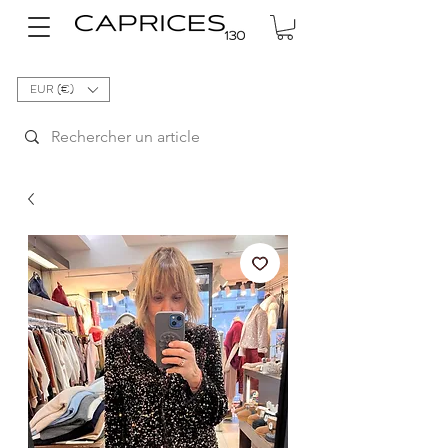
EUR (€)