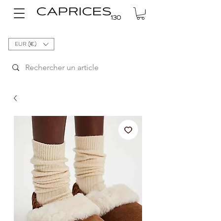
EUR (€)