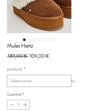
Mules Hartz
Prix
Prix
 139,00 € 
109,00 €
original
promotionnel
pointure
*
Quantité
*