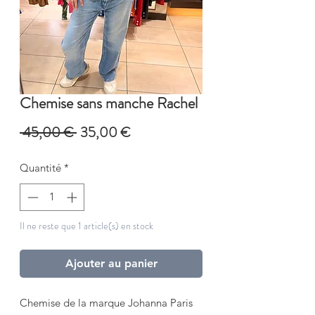
Chemise sans manche Rachel
Prix
Prix
 45,00 € 
35,00 €
original
promotionnel
Quantité
*
Il ne reste que 1 article(s) en stock
Ajouter au panier
Chemise de la marque Johanna Paris