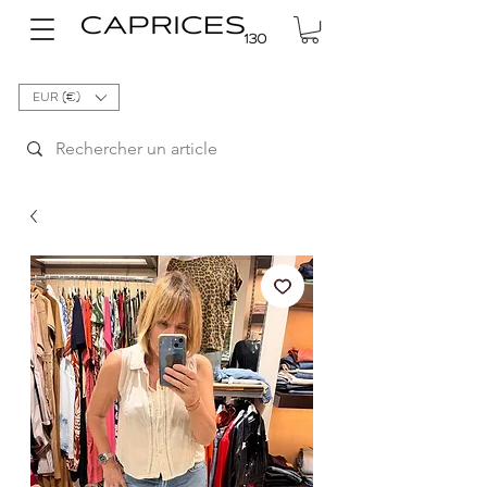
EUR (€)