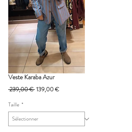
Veste Karaba Azur
Prix
Prix
 239,00 € 
139,00 €
original
promotionnel
Taille
*