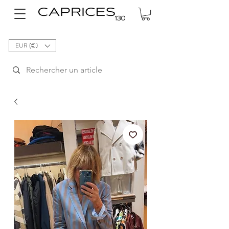
EUR (€)