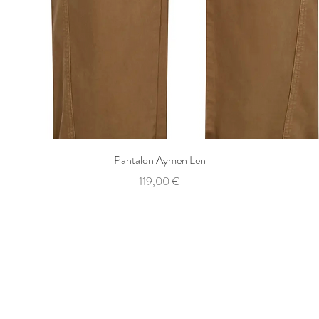
Aperçu rapide
Pantalon Aymen Len
Prix
119,00 €