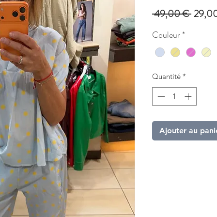
Prix
 49,00 € 
29,0
origina
Couleur
*
Quantité
*
Ajouter au pani