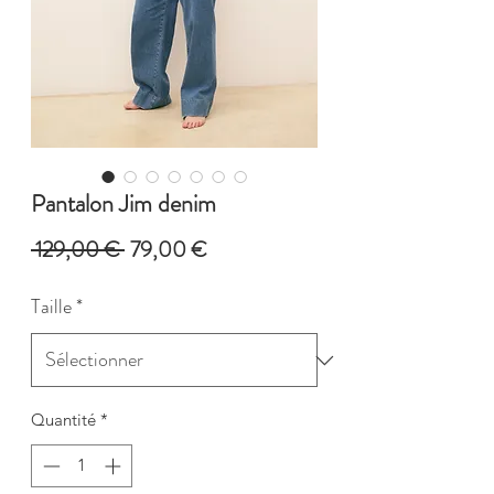
Pantalon Jim denim
Prix
Prix
 129,00 € 
79,00 €
original
promotionnel
Taille
*
Quantité
*