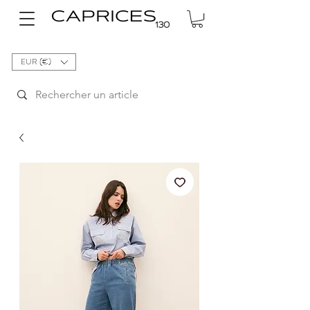
EUR (€)