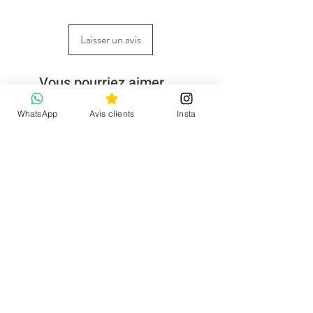
Laisser un avis
Vous pourriez aimer
WhatsApp
Avis clients
Insta
Nouvelle collection
CGV et mentions
Blousons, manteaux
légales
Mon compte
Pulls & gilets
Demande de retour
Pantalons
Qui sommes-nous ?
Chaussures
Tee-shirts, tops, chemises
Blazer leopard Ingrid
Jupes, robes, combinaisons
Carte-cadeau Caprices