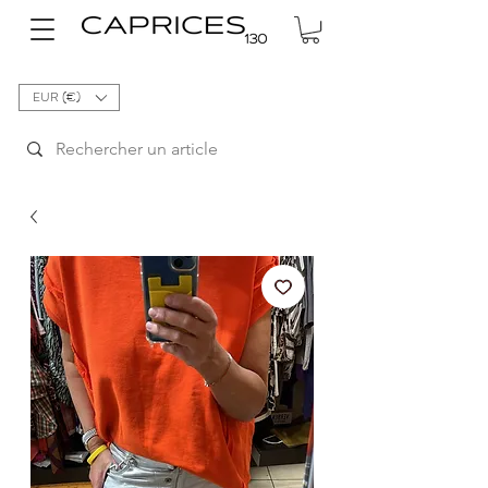
EUR (€)