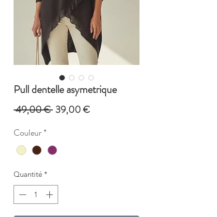
Pull dentelle asymetrique
Prix
Prix
 49,00 € 
39,00 €
original
promotionnel
Couleur
*
Quantité
*