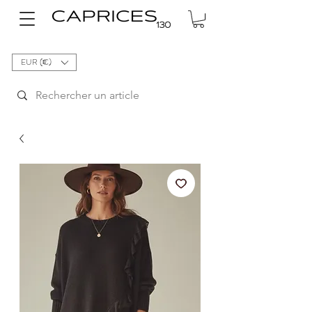
EUR (€)