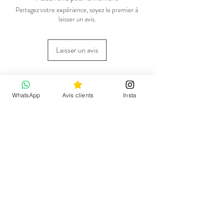
Partagez votre expérience, soyez le premier à
laisser un avis.
Laisser un avis
Vous pourriez aimer
WhatsApp
Avis clients
Insta
Nouvelle collection
CGV et mentions
Blousons, manteaux
légales
Mon compte
Pulls & gilets
Demande de retour
Pantalons
Qui sommes-nous ?