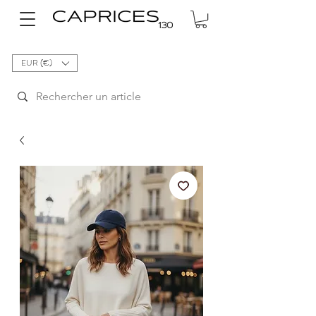
EUR (€)