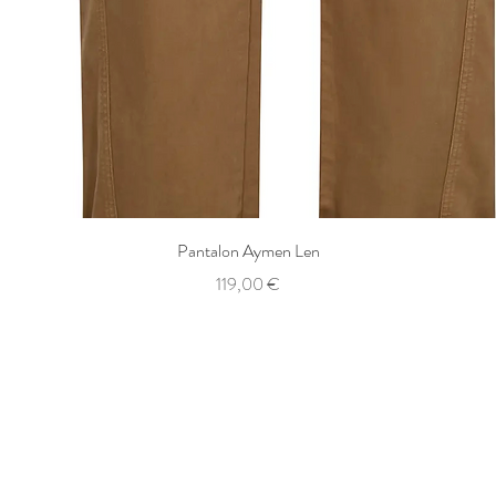
Aperçu rapide
Pantalon Aymen Len
Prix
119,00 €