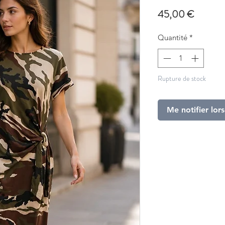
Prix
45,00 €
Quantité
*
Rupture de stock
Me notifier lors