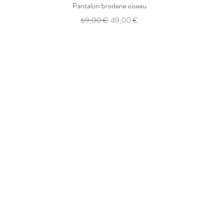
Aperçu rapide
Pantalon broderie oiseau
Prix original
Prix promotionnel
69,00 €
49,00 €