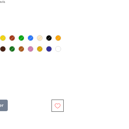
sur cinq étoiles selon 2 avis
avis
er