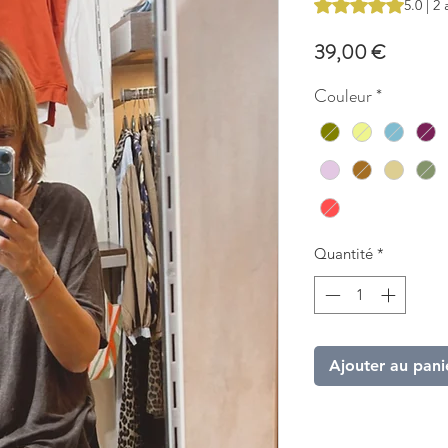
La note est de 5.0 
5.0 | 2 
Prix
39,00 €
Couleur
*
Quantité
*
Ajouter au pani